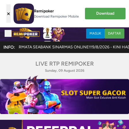
Remipoker
×
Download
Download Remipoker Mobile
MASUK
DAFTAR
C PANIN PERMATA SEABANK SINARMAS ONLINE!!!
INFO:
9/8/2026 - KINI HA
LIVE RTP REMIPOKER
Sunday, 09 August 2026