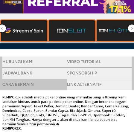
HUBUNGI KAMI
VIDEO TUTORIAL
JADWAL BANK
SPONSORSHIP
CARA BERMAIN
LINK ALTERNATIF
REMIPOKER adalah media poker online yang memakai uang asli yang kami
sediakan khusus untuk para pecinta poker online. Dengan beraneka ragam
permainan seperti Texas Poker, Domino Dealer, Bandar Ceme, Ceme Keliling,
Dominobet, Capsa Susun, Bandar Capsa, Blackjack, Omaha, Super10,
Superbull, QQspirit, Slots, IDNLIVE, Togel dan E-SPORT, sportbook, E-lottery
dan MM Tangkas. Hanya dengan 1 akun di situs kami anda sudah bisa
bermain semua fitur permainan di
REMIPOKER.