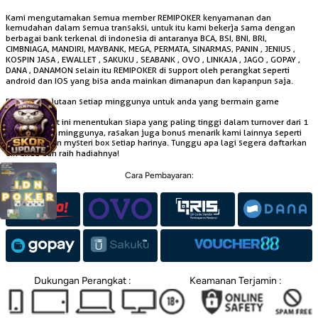
Kami mengutamakan semua member REMIPOKER kenyamanan dan
kemudahan dalam semua transaksi, untuk itu kami bekerja sama dengan
berbagai bank terkenal di indonesia di antaranya BCA, BSI, BNI, BRI,
CIMBNIAGA, MANDIRI, MAYBANK, MEGA, PERMATA, SINARMAS, PANIN , JENIUS ,
KOSPIN JASA , EWALLET , SAKUKU , SEABANK , OVO , LINKAJA , JAGO , GOPAY ,
DANA , DANAMON selain itu REMIPOKER di support oleh perangkat seperti
android dan IOS yang bisa anda mainkan dimanapun dan kapanpun saja.
Raih bonus jutaan setiap minggunya untuk anda yang bermain game
REMIPOKER
, dalam event ini menentukan siapa yang paling tinggi dalam turnover dari 1
s/d 10 setiap minggunya, rasakan juga bonus menarik kami lainnya seperti
lucky spin dan mysteri box setiap harinya. Tunggu apa lagi segera daftarkan
diri anda dan raih hadiahnya!
Cara Pembayaran:
Dukungan Perangkat :
Keamanan Terjamin :