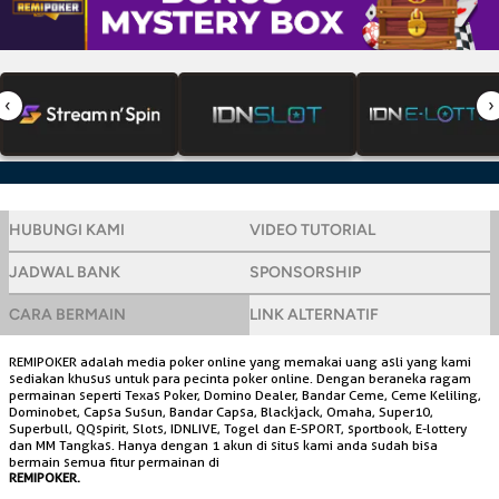
HUBUNGI KAMI
VIDEO TUTORIAL
JADWAL BANK
SPONSORSHIP
CARA BERMAIN
LINK ALTERNATIF
REMIPOKER adalah media poker online yang memakai uang asli yang kami
sediakan khusus untuk para pecinta poker online. Dengan beraneka ragam
permainan seperti Texas Poker, Domino Dealer, Bandar Ceme, Ceme Keliling,
Dominobet, Capsa Susun, Bandar Capsa, Blackjack, Omaha, Super10,
Superbull, QQspirit, Slots, IDNLIVE, Togel dan E-SPORT, sportbook, E-lottery
dan MM Tangkas. Hanya dengan 1 akun di situs kami anda sudah bisa
bermain semua fitur permainan di
REMIPOKER.