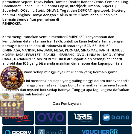
permainan seperti Texas Poker, Domino Dealer, Bandar Ceme, Ceme Keliling,
Dominobet, Capsa Susun, Bandar Capsa, Blackjack, Omaha, Super10,
Superbull, QQspirit, Slots, IDNLIVE, Togel dan E-SPORT, sportbook, E-lottery
dan MM Tangkas. Hanya dengan 1 akun di situs kami anda sudah bisa
bermain semua fitur permainan di
REMIPOKER.
Kami mengutamakan semua member REMIPOKER kenyamanan dan
kemudahan dalam semua transaksi, untuk itu kami bekerja sama dengan
berbagai bank terkenal di indonesia di antaranya BCA, BSI, BNI, BRI,
CIMBNIAGA, MANDIRI, MAYBANK, MEGA, PERMATA, SINARMAS, PANIN , JENIUS ,
KOSPIN JASA , EWALLET , SAKUKU , SEABANK , OVO , LINKAJA , JAGO , GOPAY ,
DANA , DANAMON selain itu REMIPOKER di support oleh perangkat seperti
android dan IOS yang bisa anda mainkan dimanapun dan kapanpun saja.
Raih bonus jutaan setiap minggunya untuk anda yang bermain game
REMIPOKER
, dalam event ini menentukan siapa yang paling tinggi dalam turnover dari 1
s/d 10 setiap minggunya, rasakan juga bonus menarik kami lainnya seperti
lucky spin dan mysteri box setiap harinya. Tunggu apa lagi segera daftarkan
diri anda dan raih hadiahnya!
Cara Pembayaran: